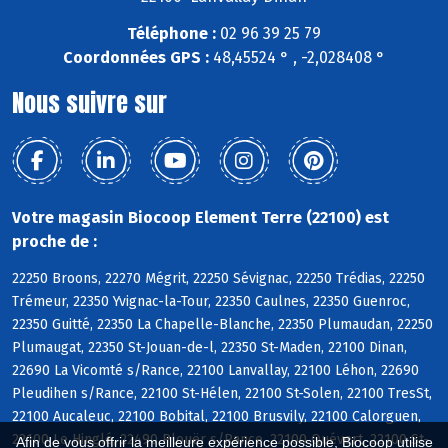
Téléphone :
02 96 39 25 79
Coordonnées GPS :
48,45524 ° , -2,028408 °
Nous suivre sur
Votre magasin Biocoop Element Terre (22100) est
proche de :
22250 Broons, 22270 Mégrit, 22250 Sévignac, 22250 Trédias, 22250
Trémeur, 22350 Yvignac-la-Tour, 22350 Caulnes, 22350 Guenroc,
22350 Guitté, 22350 La Chapelle-Blanche, 22350 Plumaudan, 22250
Plumaugat, 22350 St-Jouan-de-l, 22350 St-Maden, 22100 Dinan,
22690 La Vicomté s/Rance, 22100 Lanvallay, 22100 Léhon, 22690
Pleudihen s/Rance, 22100 St-Hélen, 22100 St-Solen, 22100 TresSt,
22100 Aucaleuc, 22100 Bobital, 22100 Brusvily, 22100 Calorguen,
22100 Le Hinglé, 22490 Plouër s/Rance, 22100 Quévert, 22100 St-
Afin de vous offrir la meilleure expérience possible, Biocoop utilise