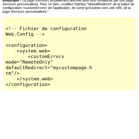
Remarques :
La page d'erreurs actuellement affichée peut être remplacée par une page
d'erreurs personnalisée. Pour ce faire, modifiez l'attribut "defaultRedirect" de la balise de
configuration <customErrors> de l'application, de sorte qu'il pointe vers une URL de la
page d'erreurs personnalisée !
<!-- Fichier de configuration 
Web.Config -->

<configuration>

    <system.web>

        <customErrors 
mode="RemoteOnly" 
defaultRedirect="mycustompage.h
tm"/>

    </system.web>

</configuration>