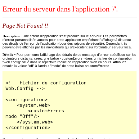
Erreur du serveur dans l'application '/'.
Page Not Found !!
Description :
Une erreur d'application s'est produite sur le serveur. Les paramètres
d'erreur personnalisés actuels pour cette application empêchent l'affichage à distance
des détails de l'erreur de l'application (pour des raisons de sécurité). Cependant, ils
peuvent être affichés par les navigateurs qui s'exécutent sur l'ordinateur serveur local.
Détails =
Pour permettre l'affichage des détails de ce message d'erreur spécifique sur les
ordinateurs distants, créez une balise <customErrors> dans un fichier de configuration
"web.config" situé dans le répertoire racine de l'application Web en cours. Attribuez
ensuite la valeur "off" à l'attribut "mode" de cette balise <customErrors>.
<!-- Fichier de configuration 
Web.Config -->

<configuration>

    <system.web>

        <customErrors 
mode="Off"/>

    </system.web>

</configuration>