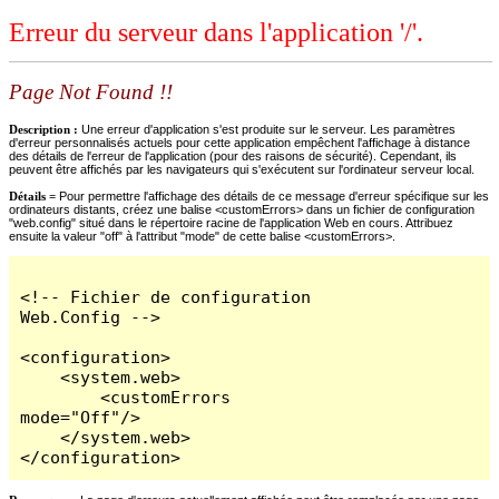
Erreur du serveur dans l'application '/'.
Page Not Found !!
Description :
Une erreur d'application s'est produite sur le serveur. Les paramètres
d'erreur personnalisés actuels pour cette application empêchent l'affichage à distance
des détails de l'erreur de l'application (pour des raisons de sécurité). Cependant, ils
peuvent être affichés par les navigateurs qui s'exécutent sur l'ordinateur serveur local.
Détails =
Pour permettre l'affichage des détails de ce message d'erreur spécifique sur les
ordinateurs distants, créez une balise <customErrors> dans un fichier de configuration
"web.config" situé dans le répertoire racine de l'application Web en cours. Attribuez
ensuite la valeur "off" à l'attribut "mode" de cette balise <customErrors>.
<!-- Fichier de configuration 
Web.Config -->

<configuration>

    <system.web>

        <customErrors 
mode="Off"/>

    </system.web>

</configuration>