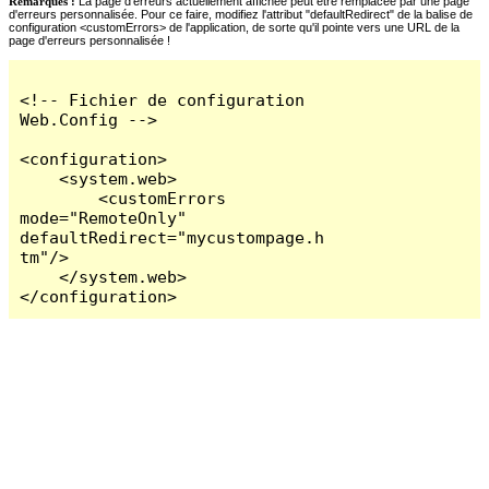
Remarques :
La page d'erreurs actuellement affichée peut être remplacée par une page
d'erreurs personnalisée. Pour ce faire, modifiez l'attribut "defaultRedirect" de la balise de
configuration <customErrors> de l'application, de sorte qu'il pointe vers une URL de la
page d'erreurs personnalisée !
<!-- Fichier de configuration 
Web.Config -->

<configuration>

    <system.web>

        <customErrors 
mode="RemoteOnly" 
defaultRedirect="mycustompage.h
tm"/>

    </system.web>

</configuration>