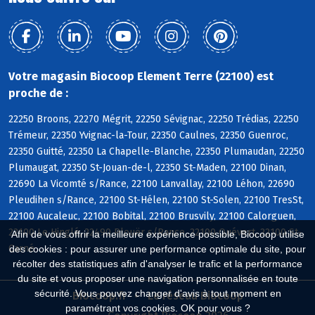
Votre magasin Biocoop Element Terre (22100) est
proche de :
22250 Broons, 22270 Mégrit, 22250 Sévignac, 22250 Trédias, 22250
Trémeur, 22350 Yvignac-la-Tour, 22350 Caulnes, 22350 Guenroc,
22350 Guitté, 22350 La Chapelle-Blanche, 22350 Plumaudan, 22250
Plumaugat, 22350 St-Jouan-de-l, 22350 St-Maden, 22100 Dinan,
22690 La Vicomté s/Rance, 22100 Lanvallay, 22100 Léhon, 22690
Pleudihen s/Rance, 22100 St-Hélen, 22100 St-Solen, 22100 TresSt,
22100 Aucaleuc, 22100 Bobital, 22100 Brusvily, 22100 Calorguen,
22100 Le Hinglé, 22490 Plouër s/Rance, 22100 Quévert, 22100 St-
Afin de vous offrir la meilleure expérience possible, Biocoop utilise
Carné
des cookies : pour assurer une performance optimale du site, pour
récolter des statistiques afin d'analyser le trafic et la performance
du site et vous proposer une navigation personnalisée en toute
sécurité. Vous pouvez changer d'avis à tout moment en
Biocoop.fr
Le réseau Biocoop
paramétrant vos cookies. OK pour vous ?