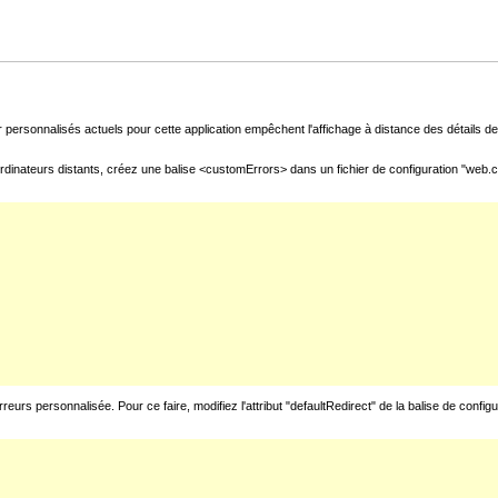
 personnalisés actuels pour cette application empêchent l'affichage à distance des détails de 
rdinateurs distants, créez une balise <customErrors> dans un fichier de configuration "web.con
urs personnalisée. Pour ce faire, modifiez l'attribut "defaultRedirect" de la balise de config