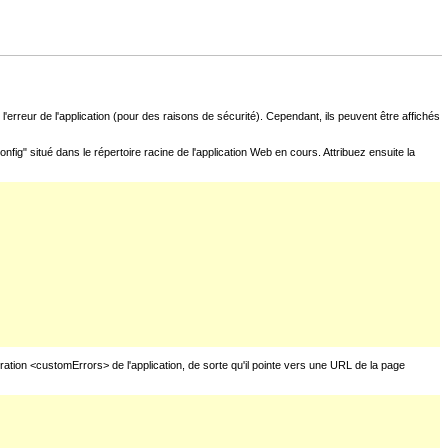
l'erreur de l'application (pour des raisons de sécurité). Cependant, ils peuvent être affichés
fig" situé dans le répertoire racine de l'application Web en cours. Attribuez ensuite la
uration <customErrors> de l'application, de sorte qu'il pointe vers une URL de la page