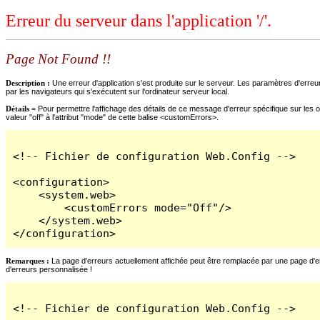
Erreur du serveur dans l'application '/'.
Page Not Found !!
Description :
Une erreur d'application s'est produite sur le serveur. Les paramètres d'erreur
par les navigateurs qui s'exécutent sur l'ordinateur serveur local.
Détails =
Pour permettre l'affichage des détails de ce message d'erreur spécifique sur les o
valeur "off" à l'attribut "mode" de cette balise <customErrors>.
<!-- Fichier de configuration Web.Config -->

<configuration>

    <system.web>

        <customErrors mode="Off"/>

    </system.web>

</configuration>
Remarques :
La page d'erreurs actuellement affichée peut être remplacée par une page d'erre
d'erreurs personnalisée !
<!-- Fichier de configuration Web.Config -->
