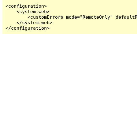
<configuration>

    <system.web>

        <customErrors mode="RemoteOnly" defaultR
    </system.web>

</configuration>