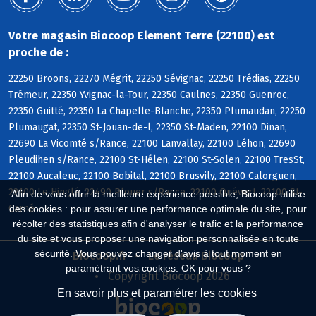
Votre magasin Biocoop Element Terre (22100) est
proche de :
22250 Broons, 22270 Mégrit, 22250 Sévignac, 22250 Trédias, 22250
Trémeur, 22350 Yvignac-la-Tour, 22350 Caulnes, 22350 Guenroc,
22350 Guitté, 22350 La Chapelle-Blanche, 22350 Plumaudan, 22250
Plumaugat, 22350 St-Jouan-de-l, 22350 St-Maden, 22100 Dinan,
22690 La Vicomté s/Rance, 22100 Lanvallay, 22100 Léhon, 22690
Pleudihen s/Rance, 22100 St-Hélen, 22100 St-Solen, 22100 TresSt,
22100 Aucaleuc, 22100 Bobital, 22100 Brusvily, 22100 Calorguen,
22100 Le Hinglé, 22490 Plouër s/Rance, 22100 Quévert, 22100 St-
Afin de vous offrir la meilleure expérience possible, Biocoop utilise
Carné
des cookies : pour assurer une performance optimale du site, pour
récolter des statistiques afin d'analyser le trafic et la performance
du site et vous proposer une navigation personnalisée en toute
sécurité. Vous pouvez changer d'avis à tout moment en
Biocoop.fr
Le réseau Biocoop
paramétrant vos cookies. OK pour vous ?
Copyright Biocoop 2026
En savoir plus et paramétrer les cookies