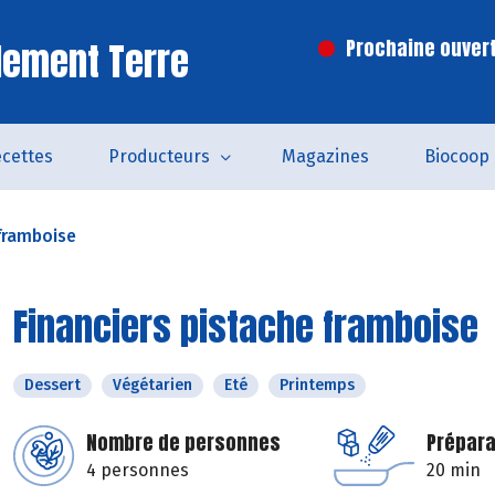
lement Terre
Prochaine ouvert
cettes
Producteurs
Magazines
Biocoop
 framboise
Financiers pistache framboise
Dessert
Végétarien
Eté
Printemps
Nombre de personnes
Prépara
4 personnes
20 min