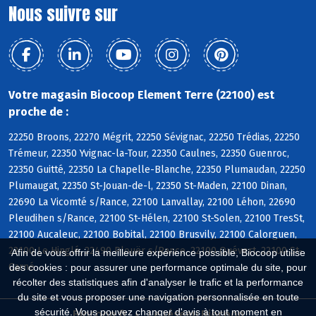
Nous suivre sur
Votre magasin Biocoop Element Terre (22100) est
proche de :
22250 Broons, 22270 Mégrit, 22250 Sévignac, 22250 Trédias, 22250
Trémeur, 22350 Yvignac-la-Tour, 22350 Caulnes, 22350 Guenroc,
22350 Guitté, 22350 La Chapelle-Blanche, 22350 Plumaudan, 22250
Plumaugat, 22350 St-Jouan-de-l, 22350 St-Maden, 22100 Dinan,
22690 La Vicomté s/Rance, 22100 Lanvallay, 22100 Léhon, 22690
Pleudihen s/Rance, 22100 St-Hélen, 22100 St-Solen, 22100 TresSt,
22100 Aucaleuc, 22100 Bobital, 22100 Brusvily, 22100 Calorguen,
22100 Le Hinglé, 22490 Plouër s/Rance, 22100 Quévert, 22100 St-
Afin de vous offrir la meilleure expérience possible, Biocoop utilise
Carné
des cookies : pour assurer une performance optimale du site, pour
récolter des statistiques afin d'analyser le trafic et la performance
du site et vous proposer une navigation personnalisée en toute
sécurité. Vous pouvez changer d'avis à tout moment en
Biocoop.fr
Le réseau Biocoop