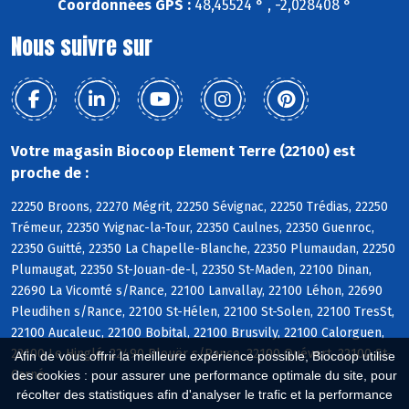
Coordonnées GPS :
48,45524 ° , -2,028408 °
Nous suivre sur
Votre magasin Biocoop Element Terre (22100) est
proche de :
22250 Broons, 22270 Mégrit, 22250 Sévignac, 22250 Trédias, 22250
Trémeur, 22350 Yvignac-la-Tour, 22350 Caulnes, 22350 Guenroc,
22350 Guitté, 22350 La Chapelle-Blanche, 22350 Plumaudan, 22250
Plumaugat, 22350 St-Jouan-de-l, 22350 St-Maden, 22100 Dinan,
22690 La Vicomté s/Rance, 22100 Lanvallay, 22100 Léhon, 22690
Pleudihen s/Rance, 22100 St-Hélen, 22100 St-Solen, 22100 TresSt,
22100 Aucaleuc, 22100 Bobital, 22100 Brusvily, 22100 Calorguen,
22100 Le Hinglé, 22490 Plouër s/Rance, 22100 Quévert, 22100 St-
Afin de vous offrir la meilleure expérience possible, Biocoop utilise
Carné
des cookies : pour assurer une performance optimale du site, pour
récolter des statistiques afin d'analyser le trafic et la performance