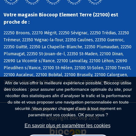
Votre magasin Biocoop Element Terre (22100) est
proche de :
22250 Broons, 22270 Mégrit, 22250 Sévignac, 22250 Trédias, 22250
Trémeur, 22350 Yvignac-la-Tour, 22350 Caulnes, 22350 Guenroc,
22350 Guitté, 22350 La Chapelle-Blanche, 22350 Plumaudan, 22250
Plumaugat, 22350 St-Jouan-de-l, 22350 St-Maden, 22100 Dinan,
22690 La Vicomté s/Rance, 22100 Lanvallay, 22100 Léhon, 22690
Pleudihen s/Rance, 22100 St-Hélen, 22100 St-Solen, 22100 TresSt,
22100 Aucaleuc, 22100 Bobital, 22100 Brusvily, 22100 Calorguen,
22100 Le Hinglé, 22490 Plouër s/Rance, 22100 Quévert, 22100 St-
Afin de vous offrir la meilleure expérience possible, Biocoop utilise
Carné
des cookies : pour assurer une performance optimale du site, pour
récolter des statistiques afin d'analyser le trafic et la performance
du site et vous proposer une navigation personnalisée en toute
sécurité. Vous pouvez changer d'avis à tout moment en
Biocoop.fr
Le réseau Biocoop
paramétrant vos cookies. OK pour vous ?
Copyright Biocoop 2026
En savoir plus et paramétrer les cookies