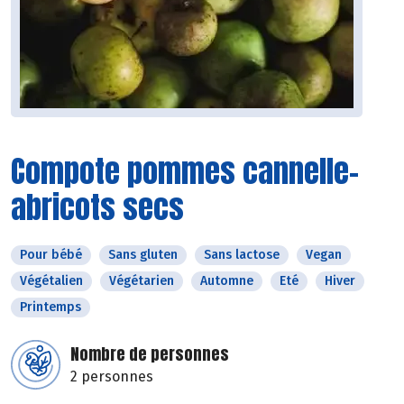
Compote pommes cannelle-
abricots secs
Pour bébé
Sans gluten
Sans lactose
Vegan
Végétalien
Végétarien
Automne
Eté
Hiver
Printemps
Nombre de personnes
2 personnes