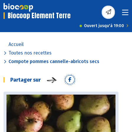
Biocoop Element Terre
Ouvert jusqu'à 19:00
Accueil
Toutes nos recettes
Compote pommes cannelle-abricots secs
Partager sur