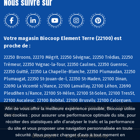
Nous suivre sur
Votre magasin Biocoop Element Terre (22100) est
proche de :
22250 Broons, 22270 Mégrit, 22250 Sévignac, 22250 Trédias, 22250
Trémeur, 22350 Yvignac-la-Tour, 22350 Caulnes, 22350 Guenroc,
22350 Guitté, 22350 La Chapelle-Blanche, 22350 Plumaudan, 22250
Plumaugat, 22350 St-Jouan-de-l, 22350 St-Maden, 22100 Dinan,
22690 La Vicomté s/Rance, 22100 Lanvallay, 22100 Léhon, 22690
Pleudihen s/Rance, 22100 St-Hélen, 22100 St-Solen, 22100 TresSt,
22100 Aucaleuc, 22100 Bobital, 22100 Brusvily, 22100 Calorguen,
22100 Le Hinglé, 22490 Plouër s/Rance, 22100 Quévert, 22100 St-
Afin de vous offrir la meilleure expérience possible, Biocoop utilise
Carné
des cookies : pour assurer une performance optimale du site, pour
récolter des statistiques afin d'analyser le trafic et la performance
du site et vous proposer une navigation personnalisée en toute
sécurité. Vous pouvez changer d'avis à tout moment en
Biocoop.fr
Le réseau Biocoop