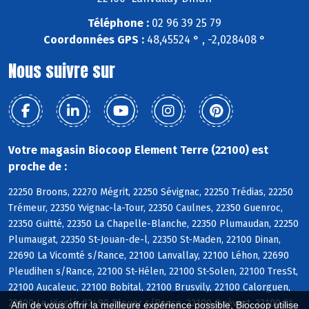
Téléphone :
02 96 39 25 79
Coordonnées GPS :
48,45524 ° , -2,028408 °
Nous suivre sur
Votre magasin Biocoop Element Terre (22100) est
proche de :
22250 Broons, 22270 Mégrit, 22250 Sévignac, 22250 Trédias, 22250
Trémeur, 22350 Yvignac-la-Tour, 22350 Caulnes, 22350 Guenroc,
22350 Guitté, 22350 La Chapelle-Blanche, 22350 Plumaudan, 22250
Plumaugat, 22350 St-Jouan-de-l, 22350 St-Maden, 22100 Dinan,
22690 La Vicomté s/Rance, 22100 Lanvallay, 22100 Léhon, 22690
Pleudihen s/Rance, 22100 St-Hélen, 22100 St-Solen, 22100 TresSt,
22100 Aucaleuc, 22100 Bobital, 22100 Brusvily, 22100 Calorguen,
22100 Le Hinglé, 22490 Plouër s/Rance, 22100 Quévert, 22100 St-
Afin de vous offrir la meilleure expérience possible, Biocoop utilise