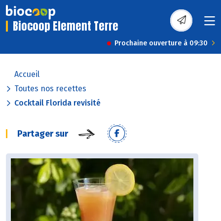
Biocoop Element Terre
Prochaine ouverture à 09:30
Accueil
Toutes nos recettes
Cocktail Florida revisité
Partager sur