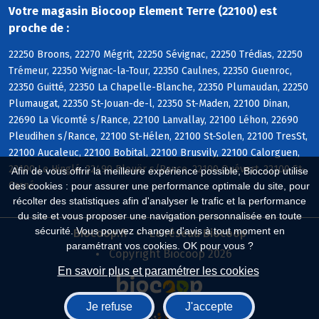
Votre magasin Biocoop Element Terre (22100) est
proche de :
22250 Broons, 22270 Mégrit, 22250 Sévignac, 22250 Trédias, 22250
Trémeur, 22350 Yvignac-la-Tour, 22350 Caulnes, 22350 Guenroc,
22350 Guitté, 22350 La Chapelle-Blanche, 22350 Plumaudan, 22250
Plumaugat, 22350 St-Jouan-de-l, 22350 St-Maden, 22100 Dinan,
22690 La Vicomté s/Rance, 22100 Lanvallay, 22100 Léhon, 22690
Pleudihen s/Rance, 22100 St-Hélen, 22100 St-Solen, 22100 TresSt,
22100 Aucaleuc, 22100 Bobital, 22100 Brusvily, 22100 Calorguen,
22100 Le Hinglé, 22490 Plouër s/Rance, 22100 Quévert, 22100 St-
Afin de vous offrir la meilleure expérience possible, Biocoop utilise
Carné
des cookies : pour assurer une performance optimale du site, pour
récolter des statistiques afin d'analyser le trafic et la performance
du site et vous proposer une navigation personnalisée en toute
sécurité. Vous pouvez changer d'avis à tout moment en
Biocoop.fr
Le réseau Biocoop
paramétrant vos cookies. OK pour vous ?
Copyright Biocoop 2026
En savoir plus et paramétrer les cookies
Je refuse
J'accepte