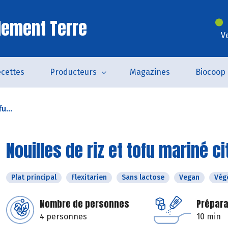
lement Terre
V
cettes
Producteurs
Magazines
Biocoop
u...
Nouilles de riz et tofu mariné c
Plat principal
Flexitarien
Sans lactose
Vegan
Vég
Nombre de personnes
Prépara
4 personnes
10 min