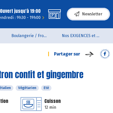
Ouvert jusqu'à 19:00
Newsletter
endredi : 9h30 - 19h00
Boulangerie / Fromagerie
Nos EXIGENCES et nos VALEURS
Partager sur
itron confit et gingembre
étalien
Végétarien
Eté
tion
Cuisson
12 min