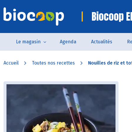
Biocoop E
Le magasin
Agenda
Actualités
Re
Accueil
Toutes nos recettes
Nouilles de riz et tof