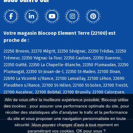
Votre magasin Biocoop Element Terre (22100) est
proche de :
22250 Broons, 22270 Mégrit, 22250 Sévignac, 22250 Trédias, 22250
Trémeur, 22350 Yvignac-la-Tour, 22350 Caulnes, 22350 Guenroc,
22350 Guitté, 22350 La Chapelle-Blanche, 22350 Plumaudan, 22250
Plumaugat, 22350 St-Jouan-de-l, 22350 St-Maden, 22100 Dinan,
22690 La Vicomté s/Rance, 22100 Lanvallay, 22100 Léhon, 22690
Pleudihen s/Rance, 22100 St-Hélen, 22100 St-Solen, 22100 TresSt,
22100 Aucaleuc, 22100 Bobital, 22100 Brusvily, 22100 Calorguen,
22100 Le Hinglé, 22490 Plouër s/Rance, 22100 Quévert, 22100 St-
Afin de vous offrir la meilleure expérience possible, Biocoop utilise
Carné
des cookies : pour assurer une performance optimale du site, pour
récolter des statistiques afin d'analyser le trafic et la performance
du site et vous proposer une navigation personnalisée en toute
sécurité. Vous pouvez changer d'avis à tout moment en
Biocoop.fr
Le réseau Biocoop
paramétrant vos cookies. OK pour vous ?