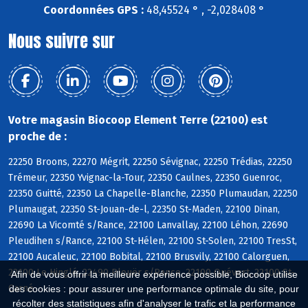
Coordonnées GPS :
48,45524 ° , -2,028408 °
Nous suivre sur
Votre magasin Biocoop Element Terre (22100) est
proche de :
22250 Broons, 22270 Mégrit, 22250 Sévignac, 22250 Trédias, 22250
Trémeur, 22350 Yvignac-la-Tour, 22350 Caulnes, 22350 Guenroc,
22350 Guitté, 22350 La Chapelle-Blanche, 22350 Plumaudan, 22250
Plumaugat, 22350 St-Jouan-de-l, 22350 St-Maden, 22100 Dinan,
22690 La Vicomté s/Rance, 22100 Lanvallay, 22100 Léhon, 22690
Pleudihen s/Rance, 22100 St-Hélen, 22100 St-Solen, 22100 TresSt,
22100 Aucaleuc, 22100 Bobital, 22100 Brusvily, 22100 Calorguen,
22100 Le Hinglé, 22490 Plouër s/Rance, 22100 Quévert, 22100 St-
Afin de vous offrir la meilleure expérience possible, Biocoop utilise
Carné
des cookies : pour assurer une performance optimale du site, pour
récolter des statistiques afin d'analyser le trafic et la performance