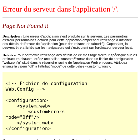
Erreur du serveur dans l'application '/'.
Page Not Found !!
Description :
Une erreur d'application s'est produite sur le serveur. Les paramètres
d'erreur personnalisés actuels pour cette application empêchent l'affichage à distance
des détails de l'erreur de l'application (pour des raisons de sécurité). Cependant, ils
peuvent être affichés par les navigateurs qui s'exécutent sur l'ordinateur serveur local.
Détails =
Pour permettre l'affichage des détails de ce message d'erreur spécifique sur les
ordinateurs distants, créez une balise <customErrors> dans un fichier de configuration
"web.config" situé dans le répertoire racine de l'application Web en cours. Attribuez
ensuite la valeur "off" à l'attribut "mode" de cette balise <customErrors>.
<!-- Fichier de configuration 
Web.Config -->

<configuration>

    <system.web>

        <customErrors 
mode="Off"/>

    </system.web>

</configuration>