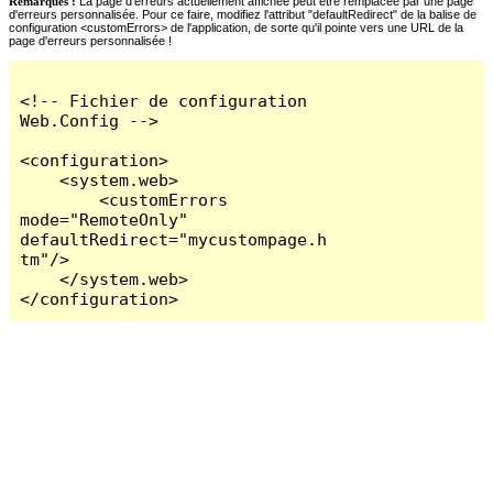
Remarques :
La page d'erreurs actuellement affichée peut être remplacée par une page
d'erreurs personnalisée. Pour ce faire, modifiez l'attribut "defaultRedirect" de la balise de
configuration <customErrors> de l'application, de sorte qu'il pointe vers une URL de la
page d'erreurs personnalisée !
<!-- Fichier de configuration 
Web.Config -->

<configuration>

    <system.web>

        <customErrors 
mode="RemoteOnly" 
defaultRedirect="mycustompage.h
tm"/>

    </system.web>

</configuration>