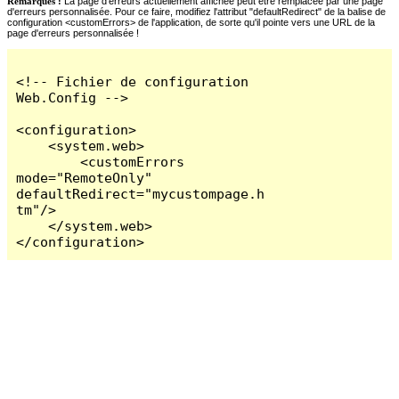
Remarques :
La page d'erreurs actuellement affichée peut être remplacée par une page
d'erreurs personnalisée. Pour ce faire, modifiez l'attribut "defaultRedirect" de la balise de
configuration <customErrors> de l'application, de sorte qu'il pointe vers une URL de la
page d'erreurs personnalisée !
<!-- Fichier de configuration 
Web.Config -->

<configuration>

    <system.web>

        <customErrors 
mode="RemoteOnly" 
defaultRedirect="mycustompage.h
tm"/>

    </system.web>

</configuration>