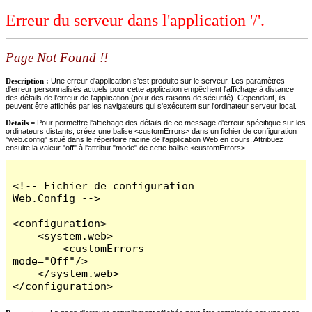
Erreur du serveur dans l'application '/'.
Page Not Found !!
Description :
Une erreur d'application s'est produite sur le serveur. Les paramètres
d'erreur personnalisés actuels pour cette application empêchent l'affichage à distance
des détails de l'erreur de l'application (pour des raisons de sécurité). Cependant, ils
peuvent être affichés par les navigateurs qui s'exécutent sur l'ordinateur serveur local.
Détails =
Pour permettre l'affichage des détails de ce message d'erreur spécifique sur les
ordinateurs distants, créez une balise <customErrors> dans un fichier de configuration
"web.config" situé dans le répertoire racine de l'application Web en cours. Attribuez
ensuite la valeur "off" à l'attribut "mode" de cette balise <customErrors>.
<!-- Fichier de configuration 
Web.Config -->

<configuration>

    <system.web>

        <customErrors 
mode="Off"/>

    </system.web>

</configuration>