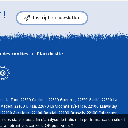
 !
Inscription newsletter
n des cookies
Plan du site
ac-la-Tour, 22350 Caulnes, 22350 Guenroc, 22350 Guitté, 22350 La
Maden, 22100 Dinan, 22690 La Vicomté s/Rance, 22100 Lanvallay,
 22100 Aucaleuc, 22100 Bobital, 22100 Brusvily, 22100 Calorguen,
 des statistiques afin d'analyser le trafic et la performance du site et
paramétrant vos cookies. OK pour vous ?