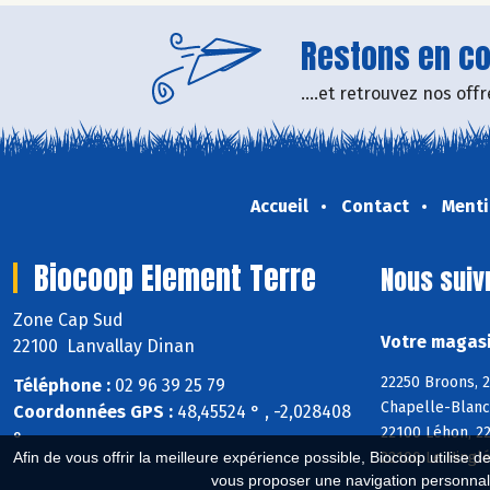
Restons en con
....et retrouvez nos of
Accueil
Contact
Menti
Biocoop Element Terre
Nous suiv
Zone Cap Sud
Votre magasi
22100 Lanvallay Dinan
22250 Broons, 2
Téléphone :
02 96 39 25 79
Chapelle-Blanch
Coordonnées GPS :
48,45524 ° , -2,028408
22100 Léhon, 22
°
22100 Le Hingl
Afin de vous offrir la meilleure expérience possible, Biocoop utilise d
vous proposer une navigation personnal