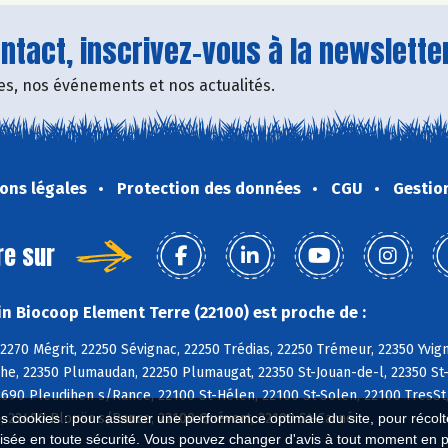
tact, inscrivez-vous à la newsletter
fres, nos événements et nos actualités.
ons légales
Protection des données
CGU
Gestio
re sur
n Biocoop Element Terre (22100) est proche de :
2270 Mégrit, 22250 Sévignac, 22250 Trédias, 22250 Trémeur, 22350 Yvign
e, 22350 Plumaudan, 22250 Plumaugat, 22350 St-Jouan-de-l, 22350 St-
690 Pleudihen s/Rance, 22100 St-Hélen, 22100 St-Solen, 22100 TresSt,
é, 22490 Plouër s/Rance, 22100 Quévert, 22100 St-Carné
es cookies : pour assurer une performance optimale du site, pour récolter
isée en toute sécurité. Vous pouvez changer d'avis à tout moment en 