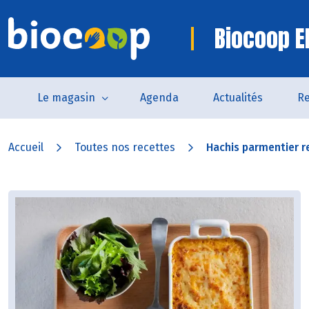
Biocoop E
Le magasin
Agenda
Actualités
Re
Accueil
Toutes nos recettes
Hachis parmentier re