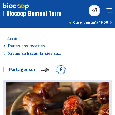
Biocoop Element Terre
Ouvert jusqu'à 19:00
Accueil
Toutes nos recettes
Dattes au bacon farcies au...
Partager sur