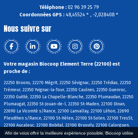
Téléphone :
02 96 39 25 79
Coordonnées GPS :
48,45524 ° , -2,028408 °
Nous suivre sur
Votre magasin Biocoop Element Terre (22100) est
proche de :
22250 Broons, 22270 Mégrit, 22250 Sévignac, 22250 Trédias, 22250
Trémeur, 22350 Yvignac-la-Tour, 22350 Caulnes, 22350 Guenroc,
22350 Guitté, 22350 La Chapelle-Blanche, 22350 Plumaudan, 22250
Plumaugat, 22350 St-Jouan-de-l, 22350 St-Maden, 22100 Dinan,
22690 La Vicomté s/Rance, 22100 Lanvallay, 22100 Léhon, 22690
Pleudihen s/Rance, 22100 St-Hélen, 22100 St-Solen, 22100 TresSt,
22100 Aucaleuc, 22100 Bobital, 22100 Brusvily, 22100 Calorguen,
22100 Le Hinglé, 22490 Plouër s/Rance, 22100 Quévert, 22100 St-
Afin de vous offrir la meilleure expérience possible, Biocoop utilise