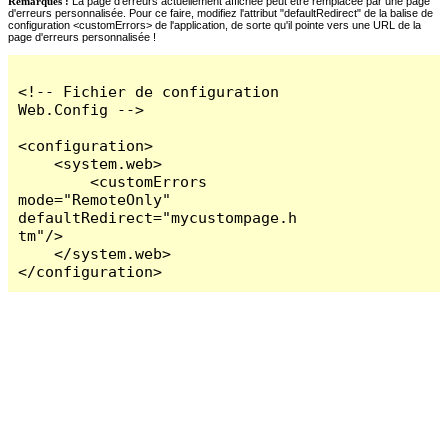
Remarques :
La page d'erreurs actuellement affichée peut être remplacée par une page
d'erreurs personnalisée. Pour ce faire, modifiez l'attribut "defaultRedirect" de la balise de
configuration <customErrors> de l'application, de sorte qu'il pointe vers une URL de la
page d'erreurs personnalisée !
<!-- Fichier de configuration 
Web.Config -->

<configuration>

    <system.web>

        <customErrors 
mode="RemoteOnly" 
defaultRedirect="mycustompage.h
tm"/>

    </system.web>

</configuration>