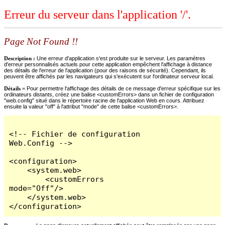
Erreur du serveur dans l'application '/'.
Page Not Found !!
Description :
Une erreur d'application s'est produite sur le serveur. Les paramètres
d'erreur personnalisés actuels pour cette application empêchent l'affichage à distance
des détails de l'erreur de l'application (pour des raisons de sécurité). Cependant, ils
peuvent être affichés par les navigateurs qui s'exécutent sur l'ordinateur serveur local.
Détails =
Pour permettre l'affichage des détails de ce message d'erreur spécifique sur les
ordinateurs distants, créez une balise <customErrors> dans un fichier de configuration
"web.config" situé dans le répertoire racine de l'application Web en cours. Attribuez
ensuite la valeur "off" à l'attribut "mode" de cette balise <customErrors>.
<!-- Fichier de configuration 
Web.Config -->

<configuration>

    <system.web>

        <customErrors 
mode="Off"/>

    </system.web>

</configuration>