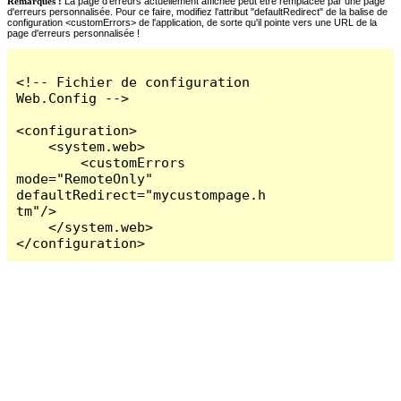
Remarques :
La page d'erreurs actuellement affichée peut être remplacée par une page
d'erreurs personnalisée. Pour ce faire, modifiez l'attribut "defaultRedirect" de la balise de
configuration <customErrors> de l'application, de sorte qu'il pointe vers une URL de la
page d'erreurs personnalisée !
<!-- Fichier de configuration 
Web.Config -->

<configuration>

    <system.web>

        <customErrors 
mode="RemoteOnly" 
defaultRedirect="mycustompage.h
tm"/>

    </system.web>

</configuration>