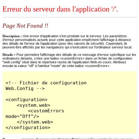
Erreur du serveur dans l'application '/'.
Page Not Found !!
Description :
Une erreur d'application s'est produite sur le serveur. Les paramètres
d'erreur personnalisés actuels pour cette application empêchent l'affichage à distance
des détails de l'erreur de l'application (pour des raisons de sécurité). Cependant, ils
peuvent être affichés par les navigateurs qui s'exécutent sur l'ordinateur serveur local.
Détails =
Pour permettre l'affichage des détails de ce message d'erreur spécifique sur les
ordinateurs distants, créez une balise <customErrors> dans un fichier de configuration
"web.config" situé dans le répertoire racine de l'application Web en cours. Attribuez
ensuite la valeur "off" à l'attribut "mode" de cette balise <customErrors>.
<!-- Fichier de configuration 
Web.Config -->

<configuration>

    <system.web>

        <customErrors 
mode="Off"/>

    </system.web>

</configuration>