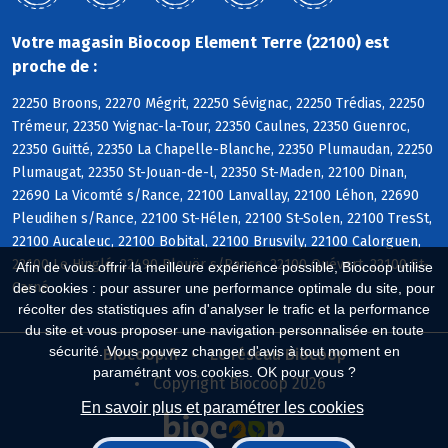
Votre magasin Biocoop Element Terre (22100) est
proche de :
22250 Broons, 22270 Mégrit, 22250 Sévignac, 22250 Trédias, 22250
Trémeur, 22350 Yvignac-la-Tour, 22350 Caulnes, 22350 Guenroc,
22350 Guitté, 22350 La Chapelle-Blanche, 22350 Plumaudan, 22250
Plumaugat, 22350 St-Jouan-de-l, 22350 St-Maden, 22100 Dinan,
22690 La Vicomté s/Rance, 22100 Lanvallay, 22100 Léhon, 22690
Pleudihen s/Rance, 22100 St-Hélen, 22100 St-Solen, 22100 TresSt,
22100 Aucaleuc, 22100 Bobital, 22100 Brusvily, 22100 Calorguen,
22100 Le Hinglé, 22490 Plouër s/Rance, 22100 Quévert, 22100 St-
Afin de vous offrir la meilleure expérience possible, Biocoop utilise
Carné
des cookies : pour assurer une performance optimale du site, pour
récolter des statistiques afin d'analyser le trafic et la performance
du site et vous proposer une navigation personnalisée en toute
sécurité. Vous pouvez changer d'avis à tout moment en
Biocoop.fr
Le réseau Biocoop
paramétrant vos cookies. OK pour vous ?
Copyright Biocoop 2026
En savoir plus et paramétrer les cookies