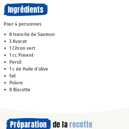
Ingrédients
Pour 4 personnes
8 tranche de Saumon
3 Avocat
1 Citron vert
1 cc Piment
Persil
1 c de Huile d'olive
Sel
Poivre
8 Biscotte
Préparation
de la
recette