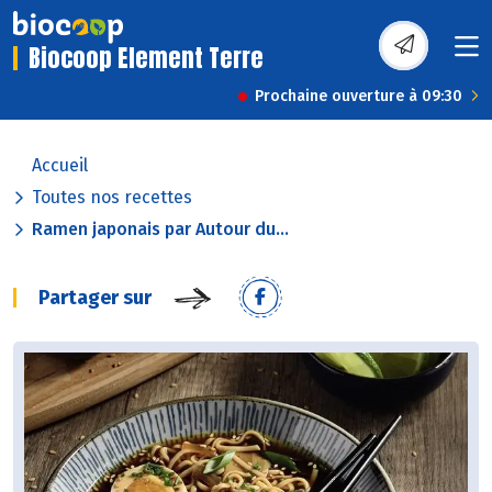
Biocoop Element Terre
Prochaine ouverture à 09:30
Accueil
Toutes nos recettes
Ramen japonais par Autour du...
Partager sur