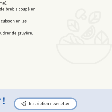
me).
e de brebis coupé en
 cuisson en les
poudrer de gruyère.
 !
Inscription newsletter