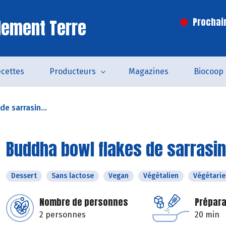
lement Terre
Prochai
cettes
Producteurs
Magazines
Biocoop
e sarrasin...
Buddha bowl flakes de sarrasin 
Dessert
Sans lactose
Vegan
Végétalien
Végétarie
Nombre de personnes
Prépara
2 personnes
20 min