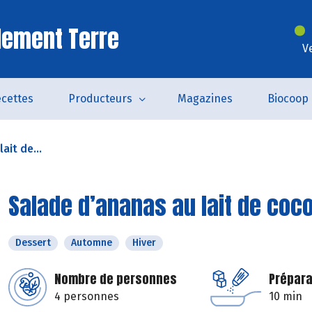
lement Terre
V
cettes
Producteurs
Magazines
Biocoop
ait de...
Salade d’ananas au lait de coc
Dessert
Automne
Hiver
Nombre de personnes
Prépara
4 personnes
10 min